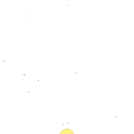
友情链接
订阅
订阅
通过电子邮件获取最新更新。您可以随时取消订阅