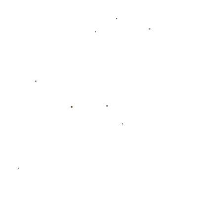
提交
公司地址
广西壮族自治区玉林市兴业县北市镇