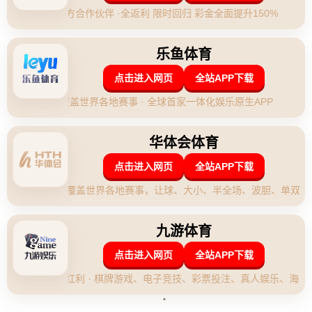
新闻资讯
[流言板]FM：曼联有意佛罗伦萨
射手基恩，解约金高达5000万欧
元
2026-05-31T10:09:04+08:00
引言：曼联引援新目标浮
出水面
在转会市场风云变幻的背景下，英超豪门曼联再次成为焦点。据最
新消息，这支红魔队伍将目光投向了意甲赛场，锁定了一位潜力无