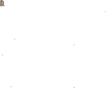
lpine车队正在考
息迅速引发了车迷和
胜任这一挑战？本文
。