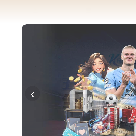
admin@regisborneo.com
广西壮族自治区
网站首页
关于华体会官网
服务优势