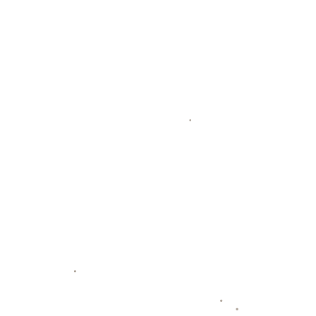
他的一句话不仅释
多球迷对未来比赛
背后的奥秘吧！