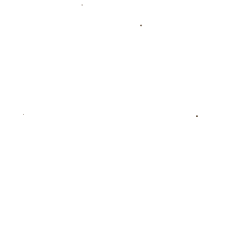
实力，也为法国
一笔。本文将深
义，以及巴黎如
梦之队再添辉煌
利雅得新月加速